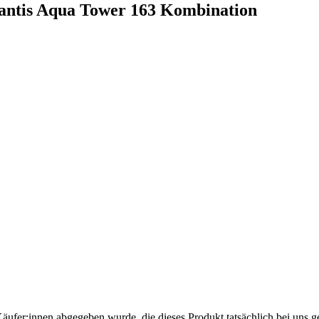
lantis Aqua Tower 163 Kombination
Käufer:innen abgegeben wurde, die dieses Produkt tatsächlich bei uns g