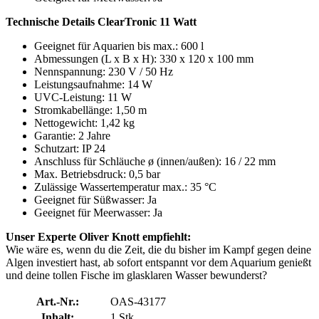
Technische Details ClearTronic 11 Watt
Geeignet für Aquarien bis max.: 600 l
Abmessungen (L x B x H): 330 x 120 x 100 mm
Nennspannung: 230 V / 50 Hz
Leistungsaufnahme: 14 W
UVC-Leistung: 11 W
Stromkabellänge: 1,50 m
Nettogewicht: 1,42 kg
Garantie: 2 Jahre
Schutzart: IP 24
Anschluss für Schläuche ø (innen/außen): 16 / 22 mm
Max. Betriebsdruck: 0,5 bar
Zulässige Wassertemperatur max.: 35 °C
Geeignet für Süßwasser: Ja
Geeignet für Meerwasser: Ja
Unser Experte Oliver Knott empfiehlt:
Wie wäre es, wenn du die Zeit, die du bisher im Kampf gegen deine
Algen investiert hast, ab sofort entspannt vor dem Aquarium genießt
und deine tollen Fische im glasklaren Wasser bewunderst?
Art.-Nr.:
OAS-43177
Inhalt:
1 Stk