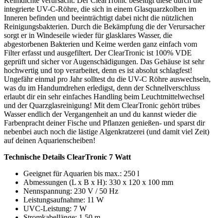
Keimdichte verursacht. Der ClearTronic beseitigt diese durch die
integrierte UV-C-Röhre, die sich in einem Glasquarzkolben im
Inneren befinden und beeinträchtigt dabei nicht die nützlichen
Reinigungsbakterien. Durch die Bekämpfung die der Verursacher
sorgt er in Windeseile wieder für glasklares Wasser, die
abgestorbenen Bakterien und Keime werden ganz einfach vom
Filter erfasst und ausgefiltert. Der ClearTronic ist 100% VDE
geprüft und sicher vor Augenschädigungen. Das Gehäuse ist sehr
hochwertig und top verarbeitet, denn es ist absolut schlagfest!
Ungefähr einmal pro Jahr solltest du die UV-C Röhre auswechseln,
was du im Handumdrehen erledigst, denn der Schnellverschluss
erlaubt dir ein sehr einfaches Handling beim Leuchtmittelwechsel
und der Quarzglasreinigung! Mit dem ClearTronic gehört trübes
Wasser endlich der Vergangenheit an und du kannst wieder die
Farbenpracht deiner Fische und Pflanzen genießen- und sparst dir
nebenbei auch noch die lästige Algenkratzerei (und damit viel Zeit)
auf deinen Aquarienscheiben!
Technische Details ClearTronic 7 Watt
Geeignet für Aquarien bis max.: 250 l
Abmessungen (L x B x H): 330 x 120 x 100 mm
Nennspannung: 230 V / 50 Hz
Leistungsaufnahme: 11 W
UVC-Leistung: 7 W
Stromkabellänge: 1,50 m