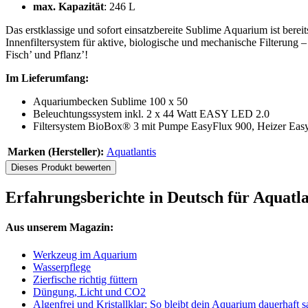
max. Kapazität
: 246 L
Das erstklassige und sofort einsatzbereite Sublime Aquarium ist b
Innenfiltersystem für aktive, biologische und mechanische Filterung
Fisch’ und Pflanz’!
Im Lieferumfang:
Aquariumbecken Sublime 100 x 50
Beleuchtungssystem inkl. 2 x 44 Watt EASY LED 2.0
Filtersystem BioBox® 3 mit Pumpe EasyFlux 900, Heizer Ea
Marken (Hersteller):
Aquatlantis
Dieses Produkt bewerten
Erfahrungsberichte in Deutsch für Aquatl
Aus unserem Magazin:
Werkzeug im Aquarium
Wasserpflege
Zierfische richtig füttern
Düngung, Licht und CO2
Algenfrei und Kristallklar: So bleibt dein Aquarium dauerhaft 