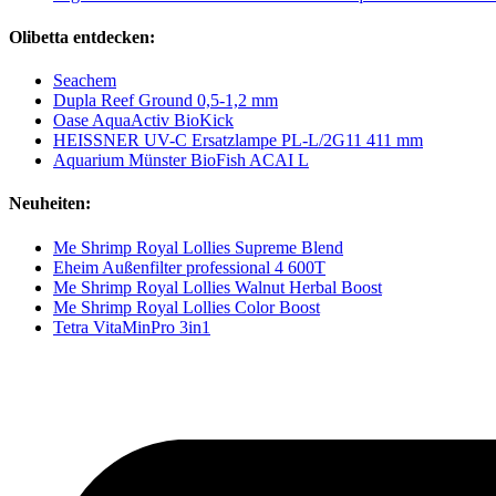
Olibetta entdecken:
Seachem
Dupla Reef Ground 0,5-1,2 mm
Oase AquaActiv BioKick
HEISSNER UV-C Ersatzlampe PL-L/2G11 411 mm
Aquarium Münster BioFish ACAI L
Neuheiten:
Me Shrimp Royal Lollies Supreme Blend
Eheim Außenfilter professional 4 600T
Me Shrimp Royal Lollies Walnut Herbal Boost
Me Shrimp Royal Lollies Color Boost
Tetra VitaMinPro 3in1