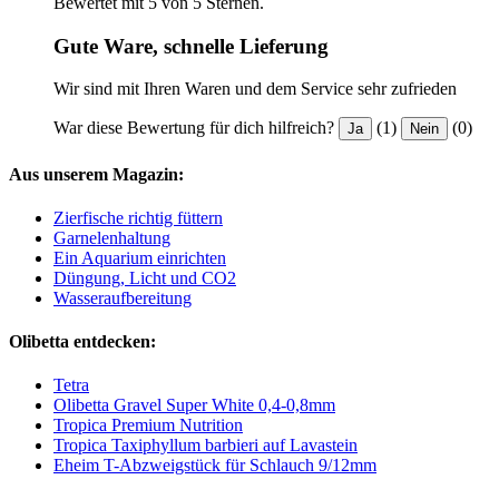
Bewertet mit 5 von 5 Sternen.
Gute Ware, schnelle Lieferung
Wir sind mit Ihren Waren und dem Service sehr zufrieden
War diese Bewertung für dich hilfreich?
(1)
(0)
Ja
Nein
Aus unserem Magazin:
Zierfische richtig füttern
Garnelenhaltung
Ein Aquarium einrichten
Düngung, Licht und CO2
Wasseraufbereitung
Olibetta entdecken:
Tetra
Olibetta Gravel Super White 0,4-0,8mm
Tropica Premium Nutrition
Tropica Taxiphyllum barbieri auf Lavastein
Eheim T-Abzweigstück für Schlauch 9/12mm