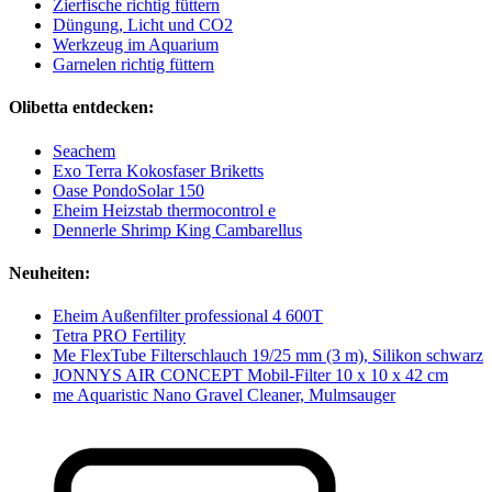
Zierfische richtig füttern
Düngung, Licht und CO2
Werkzeug im Aquarium
Garnelen richtig füttern
Olibetta entdecken:
Seachem
Exo Terra Kokosfaser Briketts
Oase PondoSolar 150
Eheim Heizstab thermocontrol e
Dennerle Shrimp King Cambarellus
Neuheiten:
Eheim Außenfilter professional 4 600T
Tetra PRO Fertility
Me FlexTube Filterschlauch 19/25 mm (3 m), Silikon schwarz
JONNYS AIR CONCEPT Mobil-Filter 10 x 10 x 42 cm
me Aquaristic Nano Gravel Cleaner, Mulmsauger