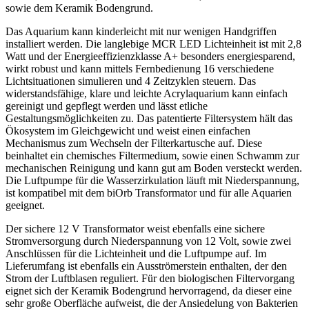
sowie dem Keramik Bodengrund.
Das Aquarium kann kinderleicht mit nur wenigen Handgriffen
installiert werden. Die langlebige MCR LED Lichteinheit ist mit 2,8
Watt und der Energieeffizienzklasse A+ besonders energiesparend,
wirkt robust und kann mittels Fernbedienung 16 verschiedene
Lichtsituationen simulieren und 4 Zeitzyklen steuern. Das
widerstandsfähige, klare und leichte Acrylaquarium kann einfach
gereinigt und gepflegt werden und lässt etliche
Gestaltungsmöglichkeiten zu. Das patentierte Filtersystem hält das
Ökosystem im Gleichgewicht und weist einen einfachen
Mechanismus zum Wechseln der Filterkartusche auf. Diese
beinhaltet ein chemisches Filtermedium, sowie einen Schwamm zur
mechanischen Reinigung und kann gut am Boden versteckt werden.
Die Luftpumpe für die Wasserzirkulation läuft mit Niederspannung,
ist kompatibel mit dem biOrb Transformator und für alle Aquarien
geeignet.
Der sichere 12 V Transformator weist ebenfalls eine sichere
Stromversorgung durch Niederspannung von 12 Volt, sowie zwei
Anschlüssen für die Lichteinheit und die Luftpumpe auf. Im
Lieferumfang ist ebenfalls ein Ausströmerstein enthalten, der den
Strom der Luftblasen reguliert. Für den biologischen Filtervorgang
eignet sich der Keramik Bodengrund hervorragend, da dieser eine
sehr große Oberfläche aufweist, die der Ansiedelung von Bakterien