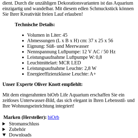
dient. Durch die unzähligen Dekorationsvarianten ist das Aquarium
einzigartig und wandelbar. Mit diesem edlen Schmuckstück können
Sie Ihrer Kreativität freien Lauf erlauben!
Technische Details:
Volumen in Liter: 45
Abmessungen (L x B x H) cm: 37 x 25 x 56
Eignung: Süß- und Meerwasser
Nennspannung Luftpumpe: 12 V AC / 50 Hz
Leistungsaufnahme Luftpumpe W: 0,8
Leuchtmittelart: MCR LED
Leistungsaufnahme Leuchte: 2,8 W
Energieeffizienzklasse Leuchte: A+
Unser Experte Oliver Knott empfiehlt:
Mit dem eingerahmten biOrb Life Aquarium erschaffen Sie ein
zeitloses Unterwasser-Bild, das sich elegant in Ihren Lebensstil- und
Ihre Wohnungseinrichtung integriert!
Marken (Hersteller):
biOrb
Stromanschluss
Zubehör
Downloads