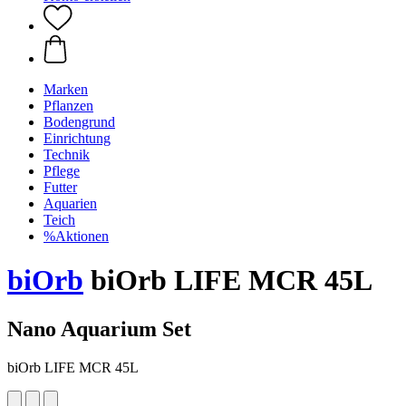
Marken
Pflanzen
Bodengrund
Einrichtung
Technik
Pflege
Futter
Aquarien
Teich
%Aktionen
biOrb
biOrb LIFE MCR 45L
Nano Aquarium Set
biOrb LIFE MCR 45L