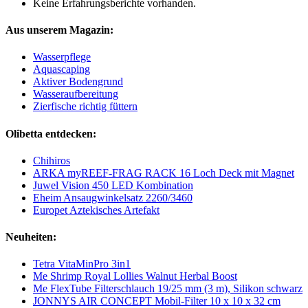
Keine Erfahrungsberichte vorhanden.
Aus unserem Magazin:
Wasserpflege
Aquascaping
Aktiver Bodengrund
Wasseraufbereitung
Zierfische richtig füttern
Olibetta entdecken:
Chihiros
ARKA myREEF-FRAG RACK 16 Loch Deck mit Magnet
Juwel Vision 450 LED Kombination
Eheim Ansaugwinkelsatz 2260/3460
Europet Aztekisches Artefakt
Neuheiten:
Tetra VitaMinPro 3in1
Me Shrimp Royal Lollies Walnut Herbal Boost
Me FlexTube Filterschlauch 19/25 mm (3 m), Silikon schwarz
JONNYS AIR CONCEPT Mobil-Filter 10 x 10 x 32 cm