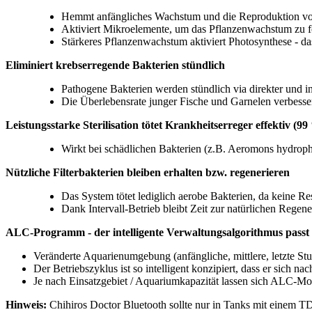
Hemmt anfängliches Wachstum und die Reproduktion v
Aktiviert Mikroelemente, um das Pflanzenwachstum zu f
Stärkeres Pflanzenwachstum aktiviert Photosynthese - da
Eliminiert krebserregende Bakterien stündlich
Pathogene Bakterien werden stündlich via direkter und in
Die Überlebensrate junger Fische und Garnelen verbesser
Leistungsstarke Sterilisation tötet Krankheitserreger effektiv (99
Wirkt bei schädlichen Bakterien (z.B. Aeromons hydroph
Nützliche Filterbakterien bleiben erhalten bzw. regenerieren
Das System tötet lediglich aerobe Bakterien, da keine Rest
Dank Intervall-Betrieb bleibt Zeit zur natürlichen Regene
ALC-Programm - der intelligente Verwaltungsalgorithmus passt
Veränderte Aquarienumgebung (anfängliche, mittlere, letzte Stufe
Der Betriebszyklus ist so intelligent konzipiert, dass er sich nac
Je nach Einsatzgebiet / Aquariumkapazität lassen sich ALC-Mod
Hinweis:
Chihiros Doctor Bluetooth sollte nur in Tanks mit einem 