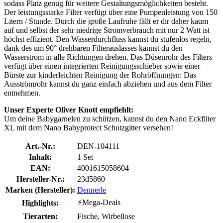
sodass Platz genug für weitere Gestaltungsmöglichkeiten besteht.
Der leistungsstarke Filter verfügt über eine Pumpenleistung von 150
Litern / Stunde. Durch die große Laufruhe fällt er dir daher kaum
auf und selbst der sehr niedrige Stromverbrauch mit nur 2 Watt ist
höchst effizient. Den Wasserdurchfluss kannst du stufenlos regeln,
dank des um 90° drehbaren Filterauslasses kannst du den
Wasserstrom in alle Richtungen drehen. Das Düsenrohr des Filters
verfügt über einen integrierten Reinigungsschieber sowie einer
Bürste zur kinderleichten Reinigung der Rohröffnungen: Das
Ausströmrohr kannst du ganz einfach abziehen und aus dem Filter
entnehmen.
Unser Experte Oliver Knott empfiehlt:
Um deine Babygarnelen zu schützen, kannst du den Nano Eckfilter
XL mit dem Nano Babyprotect Schutzgitter versehen!
Art.-Nr.:
DEN-104111
Inhalt:
1 Set
EAN:
4001615058604
Hersteller-Nr.:
23d5860
Marken (Hersteller):
Dennerle
⚡Mega-Deals
Highlights:
Tierarten:
Fische, Wirbellose