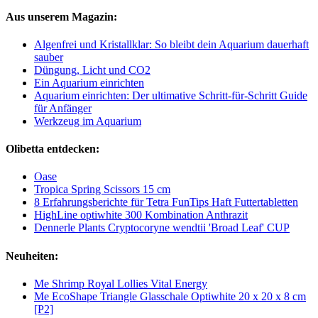
Aus unserem Magazin:
Algenfrei und Kristallklar: So bleibt dein Aquarium dauerhaft
sauber
Düngung, Licht und CO2
Ein Aquarium einrichten
Aquarium einrichten: Der ultimative Schritt-für-Schritt Guide
für Anfänger
Werkzeug im Aquarium
Olibetta entdecken:
Oase
Tropica Spring Scissors 15 cm
8 Erfahrungsberichte für Tetra FunTips Haft Futtertabletten
HighLine optiwhite 300 Kombination Anthrazit
Dennerle Plants Cryptocoryne wendtii 'Broad Leaf' CUP
Neuheiten:
Me Shrimp Royal Lollies Vital Energy
Me EcoShape Triangle Glasschale Optiwhite 20 x 20 x 8 cm
[P2]