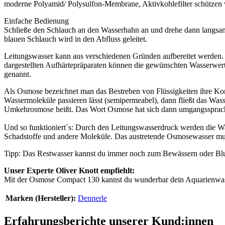
moderne Polyamid/ Polysulfon-Membrane, Aktivkohlefilter schützen vo
Einfache Bedienung
Schließe den Schlauch an den Wasserhahn an und drehe dann langsam
blauen Schlauch wird in den Abfluss geleitet.
Leitungswasser kann aus verschiedenen Gründen aufbereitet werden. Es
dargestellten Aufhärtepräparaten können die gewünschten Wasserwer
genannt.
Als Osmose bezeichnet man das Bestreben von Flüssigkeiten ihre Konz
Wassermoleküle passieren lässt (semipermeabel), dann fließt das Was
Umkehrosmose heißt. Das Wort Osmose hat sich dann umgangssprachl
Und so funktioniert´s: Durch den Leitungswasserdruck werden die Wa
Schadstoffe und andere Moleküle. Das austretende Osmosewasser muss
Tipp: Das Restwasser kannst du immer noch zum Bewässern oder B
Unser Experte Oliver Knott empfiehlt:
Mit der Osmose Compact 130 kannst du wunderbar dein Aquarienwass
Marken (Hersteller):
Dennerle
Erfahrungsberichte unserer Kund:innen