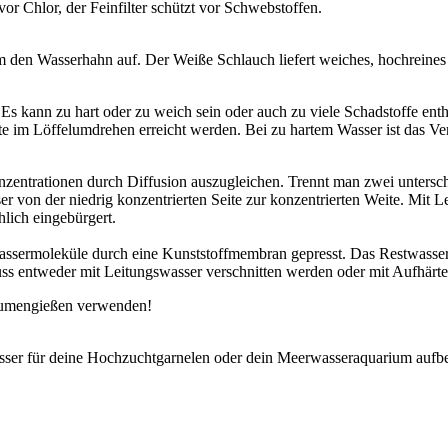
r Chlor, der Feinfilter schützt vor Schwebstoffen.
 den Wasserhahn auf. Der Weiße Schlauch liefert weiches, hochreines
 kann zu hart oder zu weich sein oder auch zu viele Schadstoffe enthal
te im Löffelumdrehen erreicht werden. Bei zu hartem Wasser ist das 
entrationen durch Diffusion auszugleichen. Trennt man zwei unterschi
ser von der niedrig konzentrierten Seite zur konzentrierten Weite. Mi
ich eingebürgert.
ssermoleküle durch eine Kunststoffmembran gepresst. Das Restwasser e
 entweder mit Leitungswasser verschnitten werden oder mit Aufhärtes
lumengießen verwenden!
er für deine Hochzuchtgarnelen oder dein Meerwasseraquarium aufbe