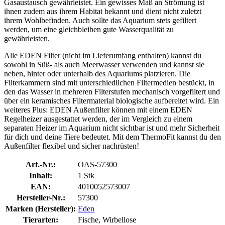
Gasaustausch gewährleistet. Ein gewisses Maß an Strömung ist
ihnen zudem aus ihrem Habitat bekannt und dient nicht zuletzt
ihrem Wohlbefinden. Auch sollte das Aquarium stets gefiltert
werden, um eine gleichbleiben gute Wasserqualität zu
gewährleisten.
Alle EDEN Filter (nicht im Lieferumfang enthalten) kannst du
sowohl in Süß- als auch Meerwasser verwenden und kannst sie
neben, hinter oder unterhalb des Aquariums platzieren. Die
Filterkammern sind mit unterschiedlichen Filtermedien bestückt, in
den das Wasser in mehreren Filterstufen mechanisch vorgefiltert und
über ein keramisches Filtermaterial biologische aufbereitet wird. Ein
weiteres Plus: EDEN Außenfilter können mit einem EDEN
Regelheizer ausgestattet werden, der im Vergleich zu einem
separaten Heizer im Aquarium nicht sichtbar ist und mehr Sicherheit
für dich und deine Tiere bedeutet. Mit dem ThermoFit kannst du den
Außenfilter flexibel und sicher nachrüsten!
Art.-Nr.:
OAS-57300
Inhalt:
1 Stk
EAN:
4010052573007
Hersteller-Nr.:
57300
Marken (Hersteller):
Eden
Tierarten:
Fische, Wirbellose