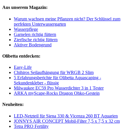
Aus unserem Magazin:
Warum wachsen meine Pflanzen nicht? Der Schlüssel zum
perfekten Unterwassergarten
Wasserpflege
Garnelen richtig füttern
Zierfische richtig füttern
Aktiver Bodengrund
Olibetta entdecken:
Easy-Life
Chihiros Seilaufhängung für WRGB 2 Slim
5 Erfahrungsberichte für Olibetta Aquascaping -
Sekundenkleber - flüssig
Milwaukee EC59 Pro Wasserdichter 3 in 1 Tester
ARKA myScape-Rocks Dragon Ohko-Gestein
Neuheiten:
LED-Netzteil für Siena 330 & Vicenza 260 BT Aquarien
JONNYS AIR CONCEPT Mobil-Filter 7,5 x 7,5 x 32 cm
Tetra PRO Fertility