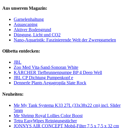
Aus unserem Magazin:
Garnelenhaltung
Aquascaping
Aktiver Bodengrund
Düngung, Licht und CO2
Nano-Aquaristik: Faszinierende Welt der Zwerggarnelen
Olibetta entdecken:
JBL
Zoo Med Vita-Sand-Sonoran White
KÄRCHER Tiefbrunnenpumpe BP 4 Deep Well
JBL CP Dichtung Pumpenkopf e
Dennerle Plants Aegagropila Slate Rock
Neuheiten:
Me My Tank Systema K33 27L (33x38x22 cm) incl. Slider
5mm
Me Shrimp Royal Lollies Color Boost
Tetra EasyWipes Reinigungstücher
JONNYS AIR CONCEPT Mobil-Filter 7,5 x 7,5 x 32 cm