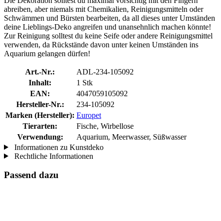
Die Dekoration solltest du maximal vorsichtig mit den Fingern
abreiben, aber niemals mit Chemikalien, Reinigungsmitteln oder
Schwämmen und Bürsten bearbeiten, da all dieses unter Umständen
deine Lieblings-Deko angreifen und unansehnlich machen könnte!
Zur Reinigung solltest du keine Seife oder andere Reinigungsmittel
verwenden, da Rückstände davon unter keinen Umständen ins
Aquarium gelangen dürfen!
Art.-Nr.:
ADL-234-105092
Inhalt:
1 Stk
EAN:
4047059105092
Hersteller-Nr.:
234-105092
Marken (Hersteller):
Europet
Tierarten:
Fische, Wirbellose
Verwendung:
Aquarium, Meerwasser, Süßwasser
Informationen zu Kunstdeko
Rechtliche Informationen
Passend dazu