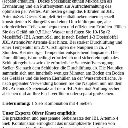
(separat erhältlich). Dieses Spezialsalz enthält Mikroalgen als
Erstnahrung und ein Puffersystem zur Aufrechterhaltung des
optimalen pH-Wertes. Am besten gelingt das Erbrüten im JBL
ArtemioSet. Dieses Komplett-Set enthält neben einem speziell
konstruiertem Kulturgefäß und einer Durchlüfterpumpe, alle
erforderlichen Teile zum bequemen und effizientem Erbrüten. Füllen
Sie das Gefäß mit 0,5 Liter Wasser und fügen Sie 10-15g (2
Messlöffel) JBL ArtemioSal und je nach Bedarf 1-3 Dosierlöffel
JBL ArtemioPur Artemia-Eier hinzu. Bei starker Durchlüftung und
einer Temperatur um 25°C schlüpfen die Nauplien in ca. 24
Stunden. Bei niedriger Temperatur entsprechend langsamer. Die
Durchlüftung ist unbedingt erforderlich und sichert ein optimales
Schlupfergebnis sowie die erforderliche Sauerstoffversorgung.
Stellen Sie nach dem Schlüpfen die Durchlüftung ab. Die Nauplien
sammeln sich nun innerhalb weniger Minuten am Boden am Boden
des Gefäßes und die leeren Eierhüllen an der Wasseroberfläche. Je
nach geplanter Verwendung können Sie die Nauplien nun mit dem
JBL Artemio3 Siebeinsatz auf dem JBL Artemio2 Auffangbecher
absieben und an Ihre Fisch verfüttern oder separat großziehen.
Lieferumfang:
1 Sieb-Kombination mit 4 Sieben
Unser Experte Oliver Knott empfiehlt:
Die praktischen und passgenaue Siebeinsätze der JBL Artemio 4
Sieb-Kombination ermöglicht das unkomplizierte Trennen von