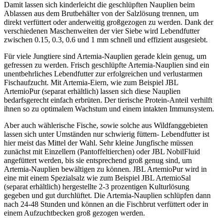
Damit lassen sich kinderleicht die geschlüpften Nauplien beim
Ablassen aus dem Brutbehälter von der Salzlösung trennen, um
direkt verfüttert oder anderweitig großgezogen zu werden. Dank der
verschiedenen Maschenweiten der vier Siebe wird Lebendfutter
zwischen 0.15, 0.3, 0.6 und 1 mm schnell und effizient ausgesiebt.
Für viele Jungtiere sind Artemia-Nauplien gerade klein genug, um
gefressen zu werden. Frisch geschlüpfte Artemia-Nauplien sind ein
unentbehrliches Lebendfutter zur erfolgreichen und verlustarmen
Fischaufzucht. Mit Artemia-Eiern, wie zum Beispiel JBL
ArtemioPur (separat erhältlich) lassen sich diese Nauplien
bedarfsgerecht einfach erbrüten. Der tierische Protein-Anteil verhilft
ihnen so zu optimalem Wachstum und einem intakten Immunsystem.
Aber auch wählerische Fische, sowie solche aus Wildfanggebieten
lassen sich unter Umständen nur schwierig füttern- Lebendfutter ist
hier meist das Mittel der Wahl. Sehr kleine Jungfische müssen
zunächst mit Einzellern (Pantoffeltierchen) oder JBL NobilFluid
angefüttert werden, bis sie entsprechend groß genug sind, um
Artemia-Nauplien bewältigen zu können. JBL ArtemioPur wird in
eine mit einem Spezialsalz wie zum Beispiel JBL ArtemioSal
(separat erhältlich) hergestellte 2-3 prozentigen Kulturlösung
gegeben und gut durchlüftet. Die Artemia-Nauplien schlüpfen dann
nach 24-48 Stunden und können an die Fischbrut verfüttert oder in
einem Aufzuchtbecken groß gezogen werden.