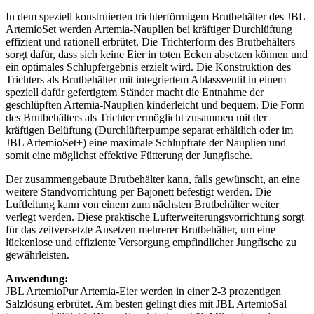
In dem speziell konstruierten trichterförmigem Brutbehälter des JBL
ArtemioSet werden Artemia-Nauplien bei kräftiger Durchlüftung
effizient und rationell erbrütet. Die Trichterform des Brutbehälters
sorgt dafür, dass sich keine Eier in toten Ecken absetzen können und
ein optimales Schlupfergebnis erzielt wird. Die Konstruktion des
Trichters als Brutbehälter mit integriertem Ablassventil in einem
speziell dafür gefertigtem Ständer macht die Entnahme der
geschlüpften Artemia-Nauplien kinderleicht und bequem. Die Form
des Brutbehälters als Trichter ermöglicht zusammen mit der
kräftigen Belüftung (Durchlüfterpumpe separat erhältlich oder im
JBL ArtemioSet+) eine maximale Schlupfrate der Nauplien und
somit eine möglichst effektive Fütterung der Jungfische.
Der zusammengebaute Brutbehälter kann, falls gewünscht, an eine
weitere Standvorrichtung per Bajonett befestigt werden. Die
Luftleitung kann von einem zum nächsten Brutbehälter weiter
verlegt werden. Diese praktische Lufterweiterungsvorrichtung sorgt
für das zeitversetzte Ansetzen mehrerer Brutbehälter, um eine
lückenlose und effiziente Versorgung empfindlicher Jungfische zu
gewährleisten.
Anwendung:
JBL ArtemioPur Artemia-Eier werden in einer 2-3 prozentigen
Salzlösung erbrütet. Am besten gelingt dies mit JBL ArtemioSal