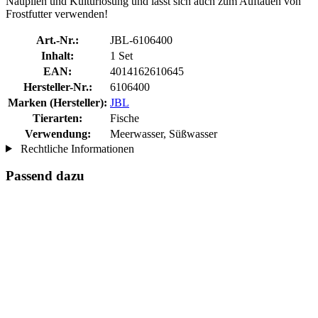
Nauplien und Kulturlösung und lässt sich auch zum Auftauen von
Frostfutter verwenden!
Art.-Nr.:
JBL-6106400
Inhalt:
1 Set
EAN:
4014162610645
Hersteller-Nr.:
6106400
Marken (Hersteller):
JBL
Tierarten:
Fische
Verwendung:
Meerwasser, Süßwasser
Rechtliche Informationen
Passend dazu