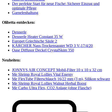
Der perfekte Start für neue Fische: Sicherer Einzug und
optimale Pflege
Garnelenhaltung
Olibetta entdecken:
Dennerle
Dennerle Heater Constant 35 W
Europet Griechische Säule 2
KÄRCHER Nass-Trockensauger WD 3 V-17/4/20
Oase Diffusor Deckel CrystalSkim 350
Neuheiten:
JONNYS AIR CONCEPT Mobil-Filter 10 x 10 x 32 cm
Me Shrimp Royal Lollies Vital Energy
Me FlexTube Filterschlauch 16/22 mm (3 m), Silikon schwarz
Me Shrimp Royal Lollies Walnut Herbal Boost
Me Carbo Ultra Flex, CO2 Anlage (ohne Flasche)