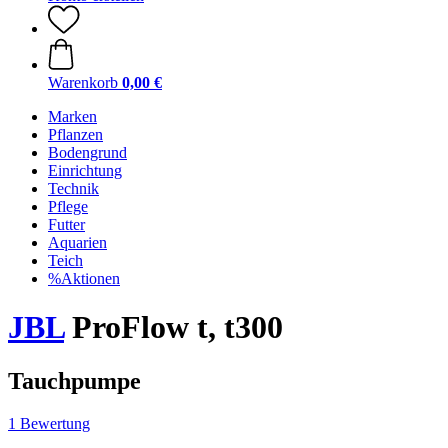
Warenkorb
0,00 €
Marken
Pflanzen
Bodengrund
Einrichtung
Technik
Pflege
Futter
Aquarien
Teich
%Aktionen
JBL
ProFlow t, t300
Tauchpumpe
1 Bewertung