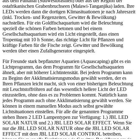
aus dem Pantanal (Südwestbrasilien) oder aus der Region der
ostafrikanischen Grabenbruchseen (Malawi-Tanganjika) laden. Ihre
LEDs werden dann die dortigen Klimasituationen je nach Jahreszeit
(inkl. Trocken- und Regenzeiten, Gewitter & Bewölkung)
nachstellen. Für ein Goldfischaquarium wird die Beleuchtung
speziell die schönen Farben betonen und bei einem
Gesellschaftsaquarium wird ein Licht eingestellt, dass einen
Tropentag mit 10 h Sonne, das richtige Licht für Pflanzen und
kräftige Farben für die Fische zeigt. Gewitter und Bewölkung
werden über einen Zufallsgenerator eingespielt.
Für Freunde stark bepflanzter Aquarien (Aquascaping) gibt es ein
Lichtprogramm, das dem Programm für Gesellschaftsaquarien
ähnelt, aber mit höherer Lichtintensität. Bei jedem Programm kann
zu Beginn der Akklimatisierungsmodus gewählt werden, der es
Ihren Pflanzen leicht macht, sich von einer bisherigen Beleuchtung
mit Leuchtstoffröhren auf das wesentlich hellere Licht der LED
einzustellen, ohne dass es zu Problemen kommt. Natürlich kann
jedes Programm auch ohne Akklimatisierung gewählt werden. Sie
können in einem manuellen Modus auch selbst gewählte
Lichtsituationen einstellen. Für alle die genannten Programme
stehen Ihnen 2 LED Lampentypen zur Verfügung: 1.) JBL LED
SOLAR NATUR und 2.) JBL LED SOLAR EFFECT. Wenn Sie
nur die JBL LED SOLAR NATUR ohne die JBL LED SOLAR
EFFECT mit dem JBL LED SOLAR CONTROL betreiben,