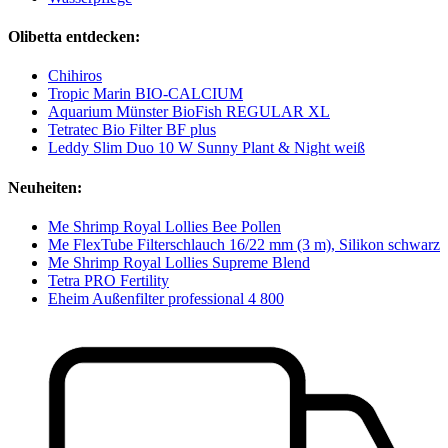
Olibetta entdecken:
Chihiros
Tropic Marin BIO-CALCIUM
Aquarium Münster BioFish REGULAR XL
Tetratec Bio Filter BF plus
Leddy Slim Duo 10 W Sunny Plant & Night weiß
Neuheiten:
Me Shrimp Royal Lollies Bee Pollen
Me FlexTube Filterschlauch 16/22 mm (3 m), Silikon schwarz
Me Shrimp Royal Lollies Supreme Blend
Tetra PRO Fertility
Eheim Außenfilter professional 4 800