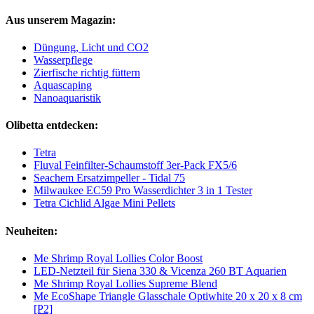
Aus unserem Magazin:
Düngung, Licht und CO2
Wasserpflege
Zierfische richtig füttern
Aquascaping
Nanoaquaristik
Olibetta entdecken:
Tetra
Fluval Feinfilter-Schaumstoff 3er-Pack FX5/6
Seachem Ersatzimpeller - Tidal 75
Milwaukee EC59 Pro Wasserdichter 3 in 1 Tester
Tetra Cichlid Algae Mini Pellets
Neuheiten:
Me Shrimp Royal Lollies Color Boost
LED-Netzteil für Siena 330 & Vicenza 260 BT Aquarien
Me Shrimp Royal Lollies Supreme Blend
Me EcoShape Triangle Glasschale Optiwhite 20 x 20 x 8 cm
[P2]