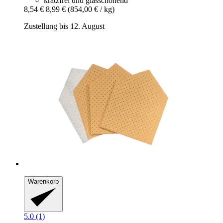
kratzfrei und glasschonend
8,54 €
8,99 €
(854,00 € / kg)
Zustellung bis 12. August
Warenkorb
5.0 (1)