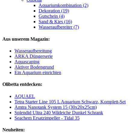
Aquariumkombination (2)
Dekoration (19)
Gutschein (4)
Sand & Kies (16)
Wasseraufbereiter (7)
Aus unserem Magazin:
Wasseraufbereitung
ARKA Düngerserie
Aquascaping
Aktiver Bodengrund
Ein Aquarium einrichten
Olibetta entdecken:
AQUAEL
Tetra Starter Line 105 L Aquarium Schwarz, Komplett-Set
Amtra Nanotank System 15 (30x20x25cm)
Splendid Ultra 240 Wildeiche Dunkel Schrank
Seachem Ersatzimpeller - Tidal 35
Neuheiten: