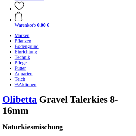
Warenkorb
0,00 €
Marken
Pflanzen
Bodengrund
Einrichtung
Technik
Pflege
Futter
Aquarien
Teich
%Aktionen
Olibetta
Gravel Talerkies 8-
16mm
Naturkiesmischung