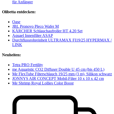
für Anfänger
Olibetta entdecken:
Oase
JBL Pronovo Pleco Wafer M
KÄRCHER Schlauchaufroller HT 4.20 Set
Aquael Innenfilter ASAP
Durchflussrohreinheit ULTRAMAX FI19/25 HYPERMAX /
LINK
Neuheiten:
Tetra PRO Fertility
me Aquaristic CO2 Diffuser Double U 45 cm (bis 450 L)
Me FlexTube Filterschlauch 19/25 mm (3 m), Silikon schwarz
JONNYS AIR CONCEPT Mobil-Filter 10 x 10 x 42 cm
Me Shrimp Royal Lollies Color Boost