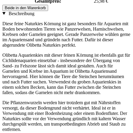
Gesamtpreis:
25,98 €
Beide in den Warenkorb
Beschreibung
Diese feine Naturkies Körnung ist ganz besonders für Aquarien mit
Boden bewohnenden Tieren wie Panzerwelsen, Harnischwelsen,
Krebsen oder Garnelen geeignet. Gerade Panzerwelse wühlen gerne
im Aquariensand und gründeln nach Futter. Dafür ist dieser
abgerundete Olibetta Naturkies perfekt.
Olibetta Aquarienkies mit dieser feinen Körnung ist ebenfalls gut für
Cichlidenaquarien einsetzbar - insbesondere der Übergang von
Sand- zu Felszone lässt sich damit ideal gestalten. Auch für
Garnelen und Krebse im Aquarium ist Olibetta Aquariensand
hervorragend. Hier können die Tiere die Steinchen herumräumen
und nach Futter suchen. Verwendest du groben Aquarienkies in
einem solchen Becken, kann das Futter zwischen die Steinchen
fallen, sodass die Garnelen nicht mehr drankommen.
Die Pflanzenwurzeln werden hier trotzdem gut mit Nährstoffen
versorgt, da dieser Bodengrund nicht verhärtet. Ideal ist er in
Verwendung mit einer Bodenheizung oder einem Bodenfluter. Der
Naturkies sollte vor der Verwendung gründlich mit kaltem Wasser
durchgespült werden, um transportbedingten Abrieb und Staub zu
entfernen.