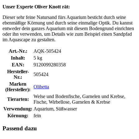
Unser Experte Oliver Knott rät:
Dieser sehr feine Natursand fürs Aquarium besticht durch seine
ebenmäßige Körnung und durch seine einmalige Optik. Du kannst
entweder dein ganzes Aquarium mit diesem Bodengrund einrichten
oder ihn verwenden, um Details wie zum Beispiel einen Sandpfad
im Aquascape zu gestalten.
Art.-Nr.:
AQK-505424
Inhalt:
5 kg
EAN:
9120099280358
Hersteller-
505424
Nr.:
Marken
Olibetta
(Hersteller):
Welse und Bodenfische, Garnelen und Krebse,
Tierarten:
Fische, Wirbellose, Garnelen & Krebse
Verwendung:
Aquarium, Süßwasser
Körnung:
fein
Passend dazu