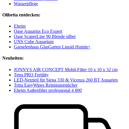
Wasserpflege
Olibetta entdecken:
Eheim
Oase Aquarius Eco Expert
Oase ScaperLine 90 Blende silber
UNS Cube Aquarium
Garnelenhaus GlasGarten Liquid Humin+
Neuheiten:
JONNYS AIR CONCEPT Mobil-Filter 10 x 10 x 32 cm
Tetra PRO Fertility
LED-Netzteil für Siena 330 & Vicenza 260 BT Aquarien
Tetra EasyWipes Reinigungstücher
Eheim Außenfilter professional 4 800