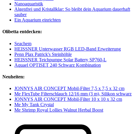
Nanoaquaristik
Algenfrei und Kristallklar: So bleibt dein Aquarium dauerhaft
sauber
Ein Aquarium einrichten
Olibetta entdecken:
Seachem
HEISSNER Unterwasser RGB LED-Band Erweiterung
Penn Plax Patrick's Steinhöhle
HEISSNER Teichpumpe Solar Battery SP760-L
Aquael OPTISET 240 Schwarz Kombination
Neuheiten:
JONNYS AIR CONCEPT Mobil-Filter 7,5 x 7,5 x 32 cm
Me FlexTube Filterschlauch 12/16 mm (3 m), Silikon schwarz
JONNYS AIR CONCEPT Mobil-Filter 10 x 10 x 32 cm
Me My Tank Crystal
Me Shrimp Royal Lollies Walnut Herbal Boost