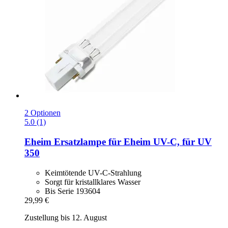
2 Optionen
5.0 (1)
Eheim
Ersatzlampe für Eheim UV-​C, für UV
350
Keimtötende UV-C-Strahlung
Sorgt für kristallklares Wasser
Bis Serie 193604
29,99 €
Zustellung bis 12. August