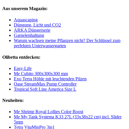
Aus unserem Magazin:
Aquascaping
Düngung, Licht und CO2
ARKA Düngerserie
Garnelenhaltung
Warum wachsen meine Pflanzen nicht? Der Schlüssel zum
perfekten Unterwassergarten
Olibetta entdecken:
Easy-Life
Me Cubito 300x300x300 mm
Exo Terra Höhle mit leuchtenden Pilzen
Oase StreamMax Pump Controller
Tropical Soft Line America Size L
Neuheiten:
Me Shrimp Royal Lollies Color Boost
Me My Tank Systema K33 27L (33x38x22 cm) incl. Slider
5mm
Tetra VitaMinPro 3in1