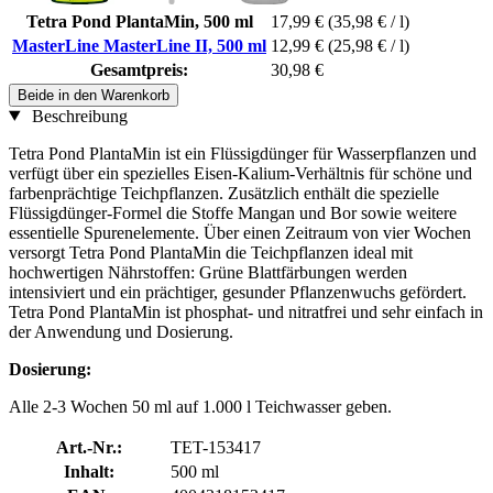
Tetra Pond PlantaMin, 500 ml
17,99 €
(35,98 € / l)
MasterLine MasterLine II, 500 ml
12,99 €
(25,98 € / l)
Gesamtpreis:
30,98 €
Beide in den Warenkorb
Beschreibung
Tetra Pond PlantaMin ist ein Flüssigdünger für Wasserpflanzen und
verfügt über ein spezielles Eisen-Kalium-Verhältnis für schöne und
farbenprächtige Teichpflanzen. Zusätzlich enthält die spezielle
Flüssigdünger-Formel die Stoffe Mangan und Bor sowie weitere
essentielle Spurenelemente. Über einen Zeitraum von vier Wochen
versorgt Tetra Pond PlantaMin die Teichpflanzen ideal mit
hochwertigen Nährstoffen: Grüne Blattfärbungen werden
intensiviert und ein prächtiger, gesunder Pflanzenwuchs gefördert.
Tetra Pond PlantaMin ist phosphat- und nitratfrei und sehr einfach in
der Anwendung und Dosierung.
Dosierung:
Alle 2-3 Wochen 50 ml auf 1.000 l Teichwasser geben.
Art.-Nr.:
TET-153417
Inhalt:
500 ml