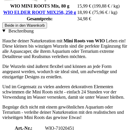
WIO MINI ROOTS Mix, 80 g
15,99 €
(199,88 € / kg)
WIO ELDER ROOT MIX250, 250 g
18,99 €
(75,96 € / kg)
Gesamtpreis:
34,98 €
Beide in den Warenkorb
Beschreibung
Hauche deiner Naturkreation mit
Mini Roots von WIO
Leben ein!
Diese kleinen bis winzigen Wurzeln sind die perfekte Ergänzung für
alle Aquascaper, die ihrem Aquarium oder Terrarium extreme
Detailtreue und Realismus verleihen möchten.
Die Wurzeln sind äußerst flexibel und können an jede Form
angepasst werden, wodurch sie ideal sind, um aufwendige und
einzigartige Designs zu erstellen.
Und im Gegensatz zu vielen anderen dekorativen Elementen
schwimmen die Mini Roots nicht - einfach 24 Stunden vor der
Verwendung im Wasser versenken, damit sie unter Wasser bleiben.
Begnüge dich nicht mit einem gewöhnlichen Aquarium oder
Terrarium - verleihe deiner Naturkreation mit den realistischen und
vielseitigen Mini Roots das gewisse Etwas!
Art.-Nr.:
WIO-71020451