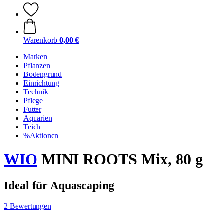
Warenkorb
0,00 €
Marken
Pflanzen
Bodengrund
Einrichtung
Technik
Pflege
Futter
Aquarien
Teich
%Aktionen
WIO
MINI ROOTS Mix, 80 g
Ideal für Aquascaping
2 Bewertungen