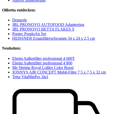
Aktiver Bodengrund
Olibetta entdecken:
Dennerle
JBL PRONOVO AUTOFOOD Adapterring
JBL PRONOVO BETTA FLAKES S
Pontec PondoAir Set
HEISSNER Ersatzfilterschwamm 34 x 24 x 2,5 cm
Neuheiten:
Eheim Außenfilter professional 4 600T
Eheim Außenfilter professional 4 800
Me Shrimp Royal Lollies Color Boost
JONNYS AIR CONCEPT Mobil-Filter 7,5 x 7,5 x 32 cm
Tetra VitaMinPro 3in1