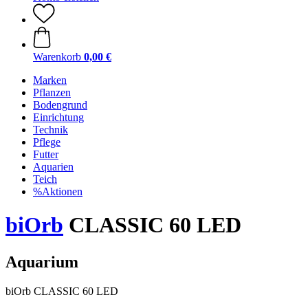
Warenkorb
0,00 €
Marken
Pflanzen
Bodengrund
Einrichtung
Technik
Pflege
Futter
Aquarien
Teich
%Aktionen
biOrb
CLASSIC 60 LED
Aquarium
biOrb CLASSIC 60 LED