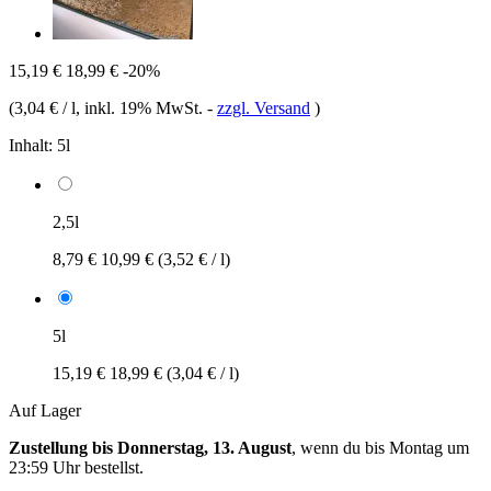
15,19 €
18,99 €
-20%
(
3,04 € / l
, inkl. 19% MwSt.
-
zzgl. Versand
)
Inhalt:
5l
2,5l
8,79 €
10,99 €
(3,52 € / l)
5l
15,19 €
18,99 €
(3,04 € / l)
Auf Lager
Zustellung bis Donnerstag, 13. August
, wenn du bis
Montag um
23:59 Uhr
bestellst.