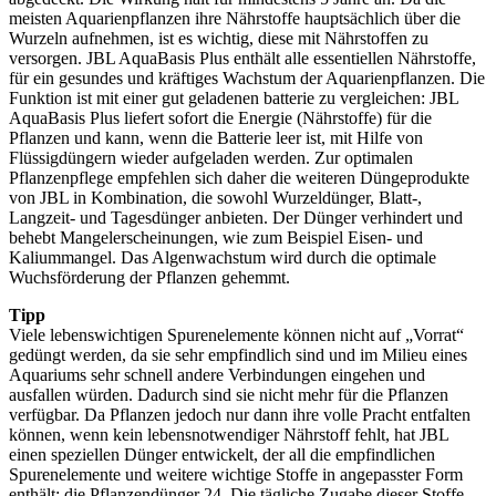
meisten Aquarienpflanzen ihre Nährstoffe hauptsächlich über die
Wurzeln aufnehmen, ist es wichtig, diese mit Nährstoffen zu
versorgen. JBL AquaBasis Plus enthält alle essentiellen Nährstoffe,
für ein gesundes und kräftiges Wachstum der Aquarienpflanzen. Die
Funktion ist mit einer gut geladenen batterie zu vergleichen: JBL
AquaBasis Plus liefert sofort die Energie (Nährstoffe) für die
Pflanzen und kann, wenn die Batterie leer ist, mit Hilfe von
Flüssigdüngern wieder aufgeladen werden. Zur optimalen
Pflanzenpflege empfehlen sich daher die weiteren Düngeprodukte
von JBL in Kombination, die sowohl Wurzeldünger, Blatt-,
Langzeit- und Tagesdünger anbieten. Der Dünger verhindert und
behebt Mangelerscheinungen, wie zum Beispiel Eisen- und
Kaliummangel. Das Algenwachstum wird durch die optimale
Wuchsförderung der Pflanzen gehemmt.
Tipp
Viele lebenswichtigen Spurenelemente können nicht auf „Vorrat“
gedüngt werden, da sie sehr empfindlich sind und im Milieu eines
Aquariums sehr schnell andere Verbindungen eingehen und
ausfallen würden. Dadurch sind sie nicht mehr für die Pflanzen
verfügbar. Da Pflanzen jedoch nur dann ihre volle Pracht entfalten
können, wenn kein lebensnotwendiger Nährstoff fehlt, hat JBL
einen speziellen Dünger entwickelt, der all die empfindlichen
Spurenelemente und weitere wichtige Stoffe in angepasster Form
enthält: die Pflanzendünger 24. Die tägliche Zugabe dieser Stoffe