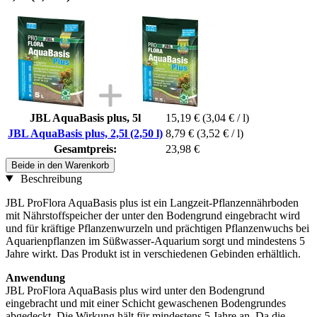
JBL AquaBasis plus, 5l
15,19 €
(3,04 € / l)
JBL AquaBasis plus, 2,5l (2,50 l)
8,79 €
(3,52 € / l)
Gesamtpreis:
23,98 €
Beide in den Warenkorb
Beschreibung
JBL ProFlora AquaBasis plus ist ein Langzeit-Pflanzennährboden
mit Nährstoffspeicher der unter den Bodengrund eingebracht wird
und für kräftige Pflanzenwurzeln und prächtigen Pflanzenwuchs bei
Aquarienpflanzen im Süßwasser-Aquarium sorgt und mindestens 5
Jahre wirkt. Das Produkt ist in verschiedenen Gebinden erhältlich.
Anwendung
JBL ProFlora AquaBasis plus wird unter den Bodengrund
eingebracht und mit einer Schicht gewaschenen Bodengrundes
abgedeckt. Die Wirkung hält für mindestens 5 Jahre an. Da die