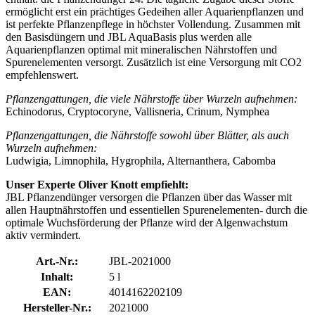
ermöglicht erst ein prächtiges Gedeihen aller Aquarienpflanzen und
ist perfekte Pflanzenpflege in höchster Vollendung. Zusammen mit
den Basisdüngern und JBL AquaBasis plus werden alle
Aquarienpflanzen optimal mit mineralischen Nährstoffen und
Spurenelementen versorgt. Zusätzlich ist eine Versorgung mit CO2
empfehlenswert.
Pflanzengattungen, die viele Nährstoffe über Wurzeln aufnehmen:
Echinodorus, Cryptocoryne, Vallisneria, Crinum, Nymphea
Pflanzengattungen, die Nährstoffe sowohl über Blätter, als auch
Wurzeln aufnehmen:
Ludwigia, Limnophila, Hygrophila, Alternanthera, Cabomba
Unser Experte Oliver Knott empfiehlt:
JBL Pflanzendünger versorgen die Pflanzen über das Wasser mit
allen Hauptnährstoffen und essentiellen Spurenelementen- durch die
optimale Wuchsförderung der Pflanze wird der Algenwachstum
aktiv vermindert.
Art.-Nr.:
JBL-2021000
Inhalt:
5 l
EAN:
4014162202109
Hersteller-Nr.:
2021000