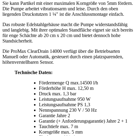
Sie kann Partikel mit einer maximalen Korngröße von 5mm fördern.
Die Pumpe arbeitet vibrationsarm und leise. Durch den oben
liegenden Druckstutzen 1 ¼" ist die Anschlussmontage einfach.
Das robuste Edelstahlgehäuse macht die Pumpe widerstandsfähig
und langlebig. Mit ihrer optimalen Standfläche eignet sie sich bereits
für enge Schächte ab 20 cm x 20 cm und bietet dennoch hohe
Standsicherheit.
Die ProMax ClearDrain 14000 verfügt über die Betriebsarten
Manuell oder Automatik, gesteuert durch einen platzsparenden,
höhenverstellbaren Sensor.
Technische Daten:
Fördermenge Q max.14500 l/h
Förderhöhe H max. 12,50 m
Druck max. 1,3 bar
Leistungsaufnahme 950 W
Leistungsaufnahme PS 1,3
Nennspannung 230 V / 50 Hz
Garantie Jahre 2
Garantie (+ Anforderungsgarantie) Jahre 2 + 1
Tauchtiefe max. 7 m
Korngröße max. 5 mm