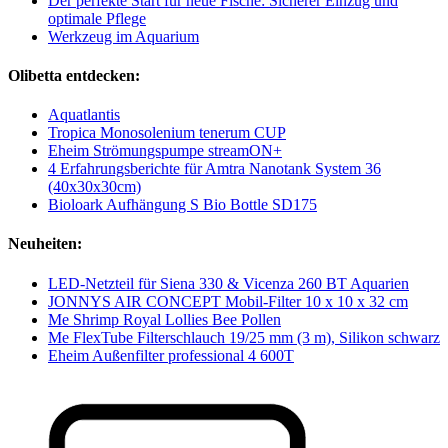
Der perfekte Start für neue Fische: Sicherer Einzug und
optimale Pflege
Werkzeug im Aquarium
Olibetta entdecken:
Aquatlantis
Tropica Monosolenium tenerum CUP
Eheim Strömungspumpe streamON+
4 Erfahrungsberichte für Amtra Nanotank System 36
(40x30x30cm)
Bioloark Aufhängung S Bio Bottle SD175
Neuheiten:
LED-Netzteil für Siena 330 & Vicenza 260 BT Aquarien
JONNYS AIR CONCEPT Mobil-Filter 10 x 10 x 32 cm
Me Shrimp Royal Lollies Bee Pollen
Me FlexTube Filterschlauch 19/25 mm (3 m), Silikon schwarz
Eheim Außenfilter professional 4 600T