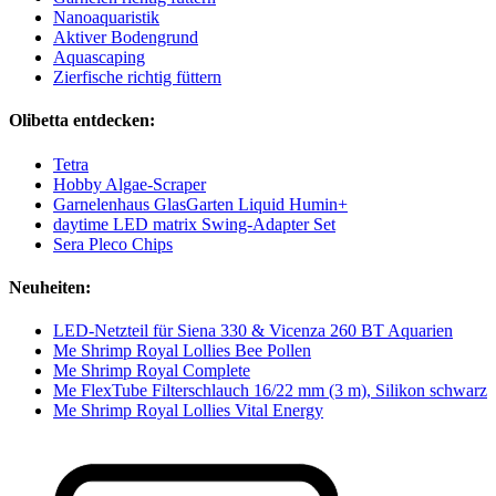
Nanoaquaristik
Aktiver Bodengrund
Aquascaping
Zierfische richtig füttern
Olibetta entdecken:
Tetra
Hobby Algae-Scraper
Garnelenhaus GlasGarten Liquid Humin+
daytime LED matrix Swing-Adapter Set
Sera Pleco Chips
Neuheiten:
LED-Netzteil für Siena 330 & Vicenza 260 BT Aquarien
Me Shrimp Royal Lollies Bee Pollen
Me Shrimp Royal Complete
Me FlexTube Filterschlauch 16/22 mm (3 m), Silikon schwarz
Me Shrimp Royal Lollies Vital Energy