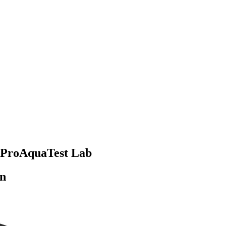
L ProAquaTest Lab
en